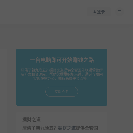
登录
一台电脑即可开始赚钱之路
厌倦了朝九晚五？掘财之道提供全套国外联盟营销解
决方案和资源库，帮助您摆脱职场束缚，通过互联网
实现在家办公，赚取高额美金回报。
立即查看
掘财之道
厌倦了朝九晚五？
掘财之道
提供全套国