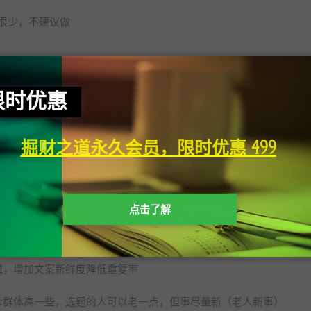
很少，不建议做
以去尝试做下
限时优惠
掘财之道永久会员，限时优惠 499
，流量会不错。
。
点击了解
发展。
辑，增加文案新鲜度降低重复率
众群体高一些，选题的人可以老一点，但事尽量新（老人新事）