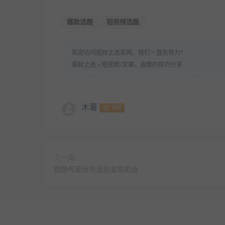
爆款选题
短视频选题
欢迎访问掘财之道官网，我们一直在努力！
掘财之道
»
短视频/文章，选题的技巧分享
木薯
VIP
上一篇
视频号现状与当前变现机会