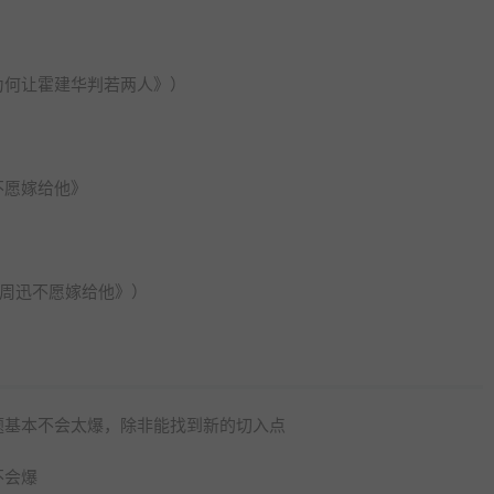
为何让霍建华判若两人》）
不愿嫁给他》
怪周迅不愿嫁给他》）
题基本不会太爆，除非能找到新的切入点
不会爆