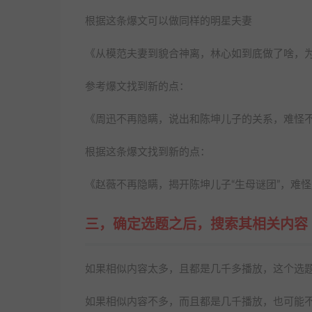
根据这条爆文可以做同样的明星夫妻
《从模范夫妻到貌合神离，林心如到底做了啥，
参考爆文找到新的点：
《周迅不再隐瞒，说出和陈坤儿子的关系，难怪
根据这条爆文找到新的点：
《赵薇不再隐瞒，揭开陈坤儿子“生母谜团”，难
三，确定选题之后，搜索其相关内容
如果相似内容太多，且都是几千多播放，这个选
如果相似内容不多，而且都是几千播放，也可能