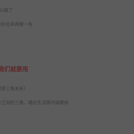
以做了
单拎出来再做一条
我们就要用
都是三角关系）
星之间的三角，婚后生活等内容都有