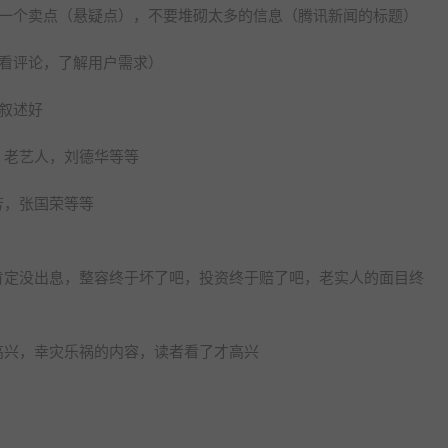
调一个卖点（悬疑点），不要堆砌太多的信息（腾讯新闻的标题）
看评论，了解用户需求）
叙述好
，老艺人，刘德华等等
芳，张国荣等等
肯定没出息，整容终于坏了吧，投资终于赔了吧，老实人的面目终
高兴，幸灾乐祸的内容，读者看了才高兴