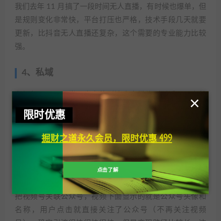
我们去年 11 月搞了一段时间无人直播，有时候也爆单，但
是规则变化非常快，平台打压也严格，技术手段几天就要
更新，比抖音无人直播还复杂，这个需要的专业能力比较
强。
4、私域
在视频号，可以堂而皇之的引流个人微信（别诱导用户就
×
行）和企业微信，但是如果没有强诱导，用户也没有强需
限时优惠
求，加过来的人其实也不多。私域这块，我没有产品，具
体转化不清楚。但是，目前做产品的人，还是抖音，小红
掘财之道永久会员，限时优惠 499
书引流居多，视频号引流效果还没那么好。
点击了解
5、引流公众号
把视频号关联公众号，视频下面显示的就是公众号头像和
名称，用户点击就直接关注了公众号（不再关注视频