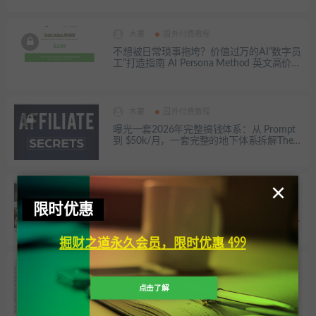
l Products
木薯
国外付费教程
不想被日常琐事拖垮？价值过万的AI“数字员
工”打造指南 AI Persona Method 英文高价课
程
木薯
国外付费教程
曝光一套2026年完整搞钱体系：从 Prompt
到 $50k/月，一套完整的地下体系拆解The
Underground Affiliate Playbook
×
木薯
国外付费教程
限时优惠
别再只会“AI抽卡”了！我花了30美金买的Ai
Cinematic Blueprint这套蓝图，彻底治好了
我的画面随机症
掘财之道永久会员，限时优惠 499
木薯
国外付费教程
Based Funnel PRO教你如何用AI打造自动印
点击了解
钞机