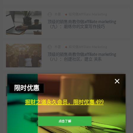
木薯
如何做Affiliate Marketing
顶级的销售商教你做affiliate marketing
（九）：磨练你的文案写作技巧
木薯
如何做Affiliate Marketing
顶级的销售商教你做affiliate marketing
（八）：创建社区，建立 关系
×
木薯
如何做Affiliate Marketing
限时优惠
顶级的销售商教你做affiliate marketing
（七）：内容为王
掘财之道永久会员，限时优惠 499
木薯
如何做Affiliate Marketing
顶级的销售商教你做affiliate marketing
点击了解
（六）：测试和跟你的Campaigns