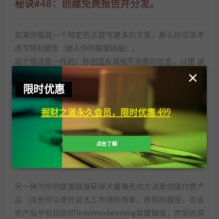
秘诀#48：创建免费报告并分发。
如果你能就一个特定的主题写更多的文章，那么你应该考
虑写特别报告（嵌入你的联盟链接）。
这个想法是一样的：你创造有用但不完整的信息，以便 读
×
者需要购买一个产品来解决他们的问题。或者你提供 完整
限时优惠
的 “如何 “说明，同时提供产品的链接。 一旦你的报告完成
后，在你的博客上，给你的 通讯列表和社交媒体网站上免
掘财之道永久会员，限时优惠 499
费赠送。你也可以把它列在 “免费电子书 目录 “和你的利基
论坛签名文件中。
点击了解
秘诀#
49 ： 提供你的产品的转售权。
另一种为你的联盟链接获得大量曝光的方法是创建付费产
品（这些可以是针对木工市场的简单、简短的报告，在这
些产品中包括你的TedsWoodworking联盟链接，然后向其