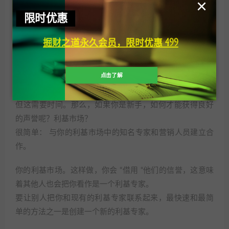
×
限时优惠
技巧#7：从你的市场上的 “专家 “那里借取
信誉
掘财之道永久会员，限时优惠 499
你已经知道，你需要建立关系并建立信任，以便向你的订
点击了解
户和访客销售更多产品。
但这需要时间。那么，如果你是新手，如何才能获得良好
的声誉呢？利基市场？
很简单： 与你的利基市场中的知名专家和营销人员建立合
作。
你的利基市场。这样做，你会 “借用 “他们的信誉，这意味
着其他人也会把你看作是一个利基专家。
要让别人把你和现有的利基专家联系起来，最快速和最简
单的方法之一是创建一个新的利基专家。