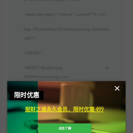
<meta http-equiv=”refresh” content=”0; url=
http://YourAffiliateID.tedsplans.hop.clickbank
.net/”>
</HEAD>
<BODY>Redirecting to
TedsWoodworking.com…
×
</BODY>
限时优惠
</HTML>
掘财之道永久会员，限时优惠 499
点击了解