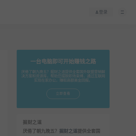
登录
一台电脑即可开始赚钱之路
厌倦了朝九晚五？掘财之道提供全套国外联盟营销解
决方案和资源库，帮助您摆脱职场束缚，通过互联网
实现在家办公，赚取高额美金回报。
立即查看
掘财之道
厌倦了朝九晚五？
掘财之道
提供全套国