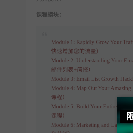
课程模块：
Module 1: Rapidly Grow Your 
快速增加您的流量）
Module 2: Understanding You
邮件列表+简报）
Module 3: Email List Gr
Module 4: Map Out Your 
课程）
Module 5: Build Your Entir
课程）
Module 6: Marketing and L