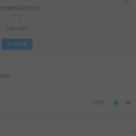
前隐藏内容需要支付
9.9元
已有
0
人支付
支付查看
详细课程
分享到：
下一