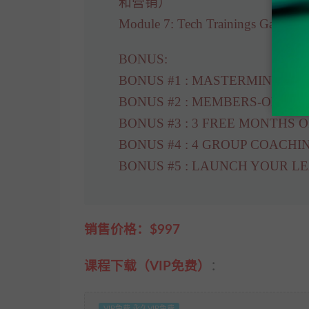
和营销）
Module 7: Tech Training
BONUS:
BONUS #1 : MASTERMIND PAR
BONUS #2 : MEMBERS-ONLY 
BONUS #3 : 3 FREE MONTHS 
BONUS #4 : 4 GROUP COACHIN
BONUS #5 : LAUNCH YOUR LE
销售价格：$997
课程下载（VIP免费）
：
VIP免费 永久VIP免费