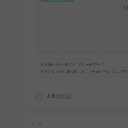
当
欢迎访问掘财之道官网，我们一直在努力！
掘财之道
»
博客网站如何实现百万美元的生意，$997的
木薯
VIP
上一篇