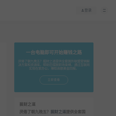
登录
一台电脑即可开始赚钱之路
厌倦了朝九晚五？掘财之道提供全套国外联盟营销解
决方案和资源库，帮助您摆脱职场束缚，通过互联网
实现在家办公，赚取高额美金回报。
立即查看
掘财之道
厌倦了朝九晚五？
掘财之道
提供全套国