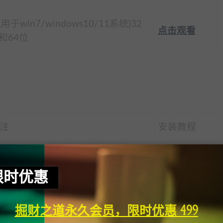
适用于win7/windows10/11系统)32
点击观看
和64位
注
安装教程
适用于OS10.15以上版本)
点击观看
持:英特尔/芯片/MI/2芯片
限时优惠
适用于OS10.15以上版本)
掘财之道永久会员，限时优惠 499
点击观看
持:英特尔/芯片/MI/2芯片