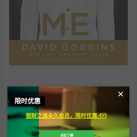
×
欢迎访问掘财之道官网，我们一直在努力！
限时优惠
掘财之道
»
世界最强悍之人大卫戈金斯（david goggins）书籍分
享，《can’t hurt me》（我，刀枪不入）中文版
掘财之道永久会员，限时优惠 499
点击了解