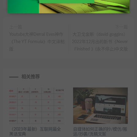
分享到：
上一篇
下一篇
Youtube大神Derral Eves神作
大卫戈金斯（david goggins）
《The YT Formula》中文译制
2022年12月出的新书《Never
版
Finished 》(永不停止)中文版
相关推荐
（2023年最新）互联网最全
自媒体如何正确的抄/模仿/搬
黑话宝典
运/抄袭/洗稿文案