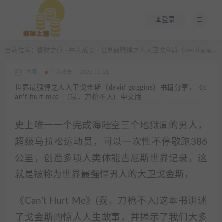
登录
当前位置：
掘财之道
牛人成长
世界最强悍之人大卫戈金斯（david goggins）书籍分享，《can’t hurt me》（我，刀枪不入）中文版
>
>
木薯
牛人成长
2023-11-21
世界最强悍之人大卫戈金斯（david goggins）书籍分享，《c
an’t hurt me》（我，刀枪不入）中文版
史上唯一一个完成海陆空三个地狱周的男人，
超级马拉松运动员，可以一次性不停歇跑386
公里，创造多项人类体能吉尼斯世界记录，这
就是被称为世界最强悍男人的大卫戈金斯，
《Can’t Hurt Me》(我，刀枪不入)这本书讲述
了戈金斯的惊人人生故事，并揭示了我们大多