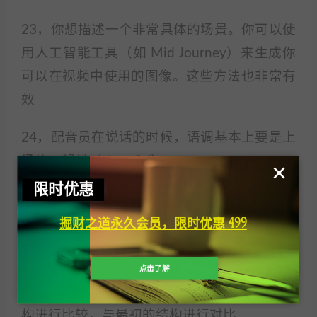
23，你想描述一个非常具体的场景。你可以使
用人工智能工具（如 Mid Journey）来生成你
可以在视频中使用的图像。这些方法也非常有
效
24，配音员在说话的时候，语调基本上要是上
扬的，起伏（cheerful）
×
限时优惠
25，一定要去找你最大的竞争对手，剖析他们
掘财之道永久会员，限时优惠 499
的剧本结构。
这对你自己的剧本和 YouTube 频道的成功真的
非常非常重要。
点击了解
你的每段视频或每个剧本，都要试着与这个结
构进行比较，与最初的结构进行对比