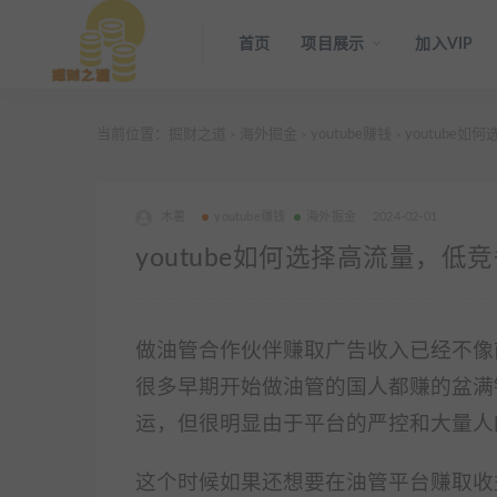
首页
项目展示
加入VIP
当前位置：
掘财之道
海外掘金
youtube赚钱
youtube
>
>
>
木薯
youtube赚钱
海外掘金
2024-02-01
youtube如何选择高流量，
做油管合作伙伴赚取广告收入已经不像
很多早期开始做油管的国人都赚的盆满
运，但很明显由于平台的严控和大量人
这个时候如果还想要在油管平台赚取收