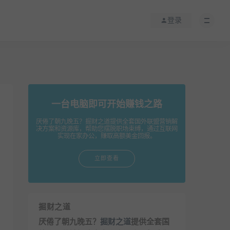
登录
一台电脑即可开始赚钱之路
厌倦了朝九晚五？掘财之道提供全套国外联盟营销解
决方案和资源库，帮助您摆脱职场束缚，通过互联网
实现在家办公，赚取高额美金回报。
立即查看
掘财之道
厌倦了朝九晚五？
掘财之道
提供全套国