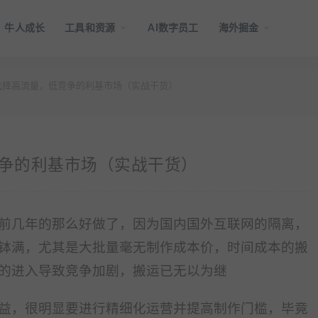
牛人成长
工具和资源
AI数字员工
海外掘金
如何选择高流量，低竞争的利基市场（实战干货）
低竞争的利基市场（实战干货）
前几年的那么好做了，因为国内国外互联网的隔离，
钵满，尤其是大批量毫无制作成本价，时间成本的搬
的进入导致竞争加剧，搬运已无以为继
益，很明显要进行精细化运营并提高制作门槛，毕竟