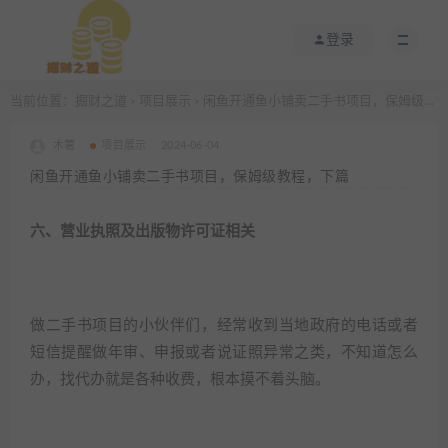
登录
当前位置：
掘财之道
项目展示
闲鱼开通鱼小铺卖二手书项目，保姆级教程，下篇
>
>
木薯
项目展示
2024-06-04
闲鱼开通鱼小铺卖二手书项目，保姆级教程，下篇
六、营业执照及出版物许可证相关
做二手书项目的小伙伴们，经常收到当地政府的电话或者
短信提醒做年审、申报或者说证照异常之类，不知道怎么
办，找代办就是各种收费，根本摸不着头脑。​