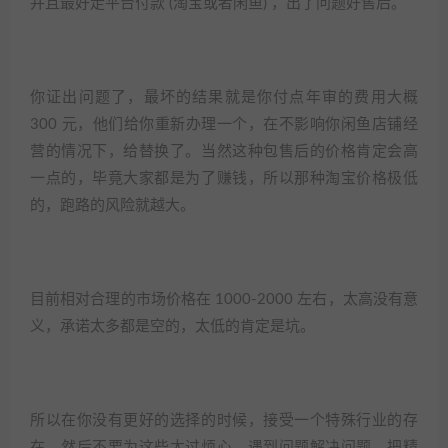
并且最好走平台付款 (淘宝或者闲鱼) ，出了问题好售后。​
你证出问题了，最坏的结果就是你付点年审的费用大概
300 元，他们给你重新办理一个，在不影响你闲鱼店铺经
营的情况下，给替换了。当然这种包售后的价格肯定会高
一点的，毕竟大家都是为了赚钱，所以那种淘宝价格极低
的，跑路的风险就越大。​
目前相对合理的市场价格在 1000-2000 左右，太高没有意
义，承诺太多都是空的，太低的肯定是坑。​
所以在你没有更好的选择的时候，接受一个特殊行业的存
在，然后不要为这些太过烦心，遇到问题解决问题，把精