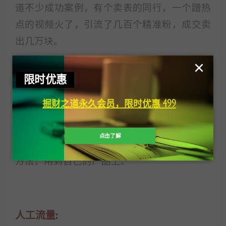
道不少成功案例，有个卖表的同行，一个蹭热
点的视频火了，引流了几百个精准粉，成交卖
出几万块。
×
此事并不只是理论，成功案例真的太多了，都
限时优惠
来源于我所接触到的信息，接触的各种玩法多
了，自然懂得很多玩法。
掘财之道永久会员，限时优惠 499
这只是讲的卖手表案例，实际每个人的产品并
点击了解
不一样，但思路是相通的，你们也完全可以把
方法，用到自己的产品上。
人工流量: