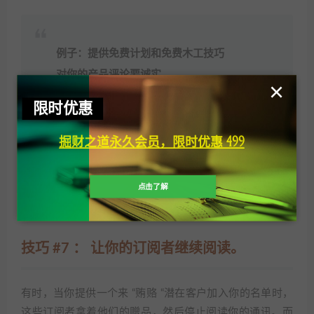
例子：提供免费计划和免费木工技巧
对你的产品评论要诚实。
×
只推广好的产品。
限时优惠
提供真正能帮助你的用户的免费提示。
(这不会在短期内把钱放进你的口袋。但这
掘财之道永久会员，限时优惠 499
样做可以建立信任……这意味着在长期内有
更多的钱）。
点击了解
技巧 #7 ： 让你的订阅者继续阅读。
有时，当你提供一个来 “贿赂 “潜在客户加入你的名单时，
这些订阅者拿着他们的赠品，然后停止阅读你的通讯。而