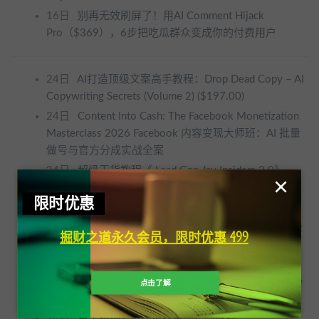
16日
别再无效刷屏了！用AI Comment Hijack
Pro（$369），6步把吃瓜群众变成你的付费用户
24日
AI打造顶级文案高手教程：Drop Dead Copy – AI
Copywriting Secrets (Volume 2) ($197.00)
24日
Content Into Cash: The Facebook Monetization
Masterclass 2026 Facebook 内容变现大师班：AI 批量
做号与官方分成实战全案
24日
超级干货教程《 Lead Gen Jay Insiders 2.0》 ，
×
价值$1,497
限时优惠
24日
Wanner | Faceless Youtube Automation Course
24日
Faceless ATM Machine：0 预算、无露脸、AI 全
掘财之道永久会员，限时优惠 499
自动的躺赚蓝图
24日
每周不到 1 小时，却能带来稳定的六位数月收
入，Lauren Tickner课程：Offer Scaling System Course
点击了解
24日
单个视频1 亿次观看量的实战教程